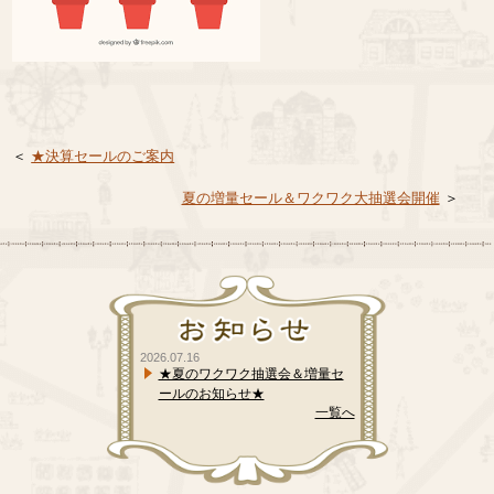
＜
★決算セールのご案内
夏の増量セール＆ワクワク大抽選会開催
＞
2026.07.16
★夏のワクワク抽選会＆増量セ
ールのお知らせ★
一覧へ