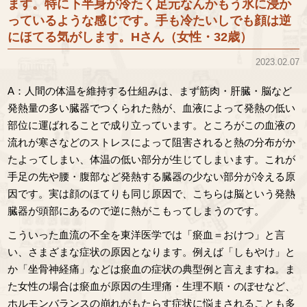
ます。特に下半身が冷たく足元なんかもう氷に浸か
っているような感じです。手も冷たいしでも顔は逆
にほてる気がします。Hさん（女性・32歳）
2023.02.07
A：人間の体温を維持する仕組みは、まず筋肉・肝臓・脳など
発熱量の多い臓器でつくられた熱が、血液によって発熱の低い
部位に運ばれることで成り立っています。ところがこの血液の
流れが寒さなどのストレスによって阻害されると熱の分布がか
たよってしまい、体温の低い部分が生じてしまいます。これが
手足の先や腰・腹部など発熱する臓器の少ない部分が冷える原
因です。実は顔のほてりも同じ原因で、こちらは脳という発熱
臓器が頭部にあるので逆に熱がこもってしまうのです。
こういった血流の不全を東洋医学では「瘀血＝おけつ」と言
い、さまざまな症状の原因となります。例えば「しもやけ」と
か「坐骨神経痛」などは瘀血の症状の典型例と言えますね。ま
た女性の場合は瘀血が原因の生理痛・生理不順・のぼせなど、
ホルモンバランスの崩れがもたらす症状に悩まされることも多