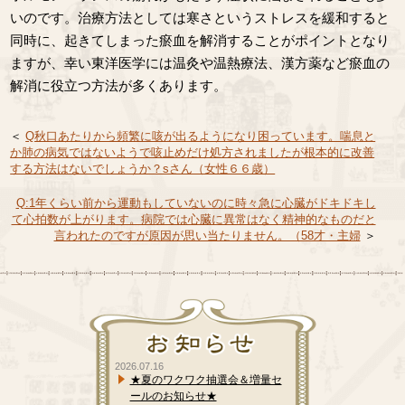
いのです。治療方法としては寒さというストレスを緩和すると
同時に、起きてしまった瘀血を解消することがポイントとなり
ますが、幸い東洋医学には温灸や温熱療法、漢方薬など瘀血の
解消に役立つ方法が多くあります。
＜
Q秋口あたりから頻繁に咳が出るようになり困っています。喘息と
か肺の病気ではないようで咳止めだけ処方されましたが根本的に改善
する方法はないでしょうか？sさん（女性６６歳）
Q:1年くらい前から運動もしていないのに時々急に心臓がドキドキし
て心拍数が上がります。病院では心臓に異常はなく精神的なものだと
言われたのですが原因が思い当たりません。（58才・主婦
＞
2026.07.16
★夏のワクワク抽選会＆増量セ
ールのお知らせ★