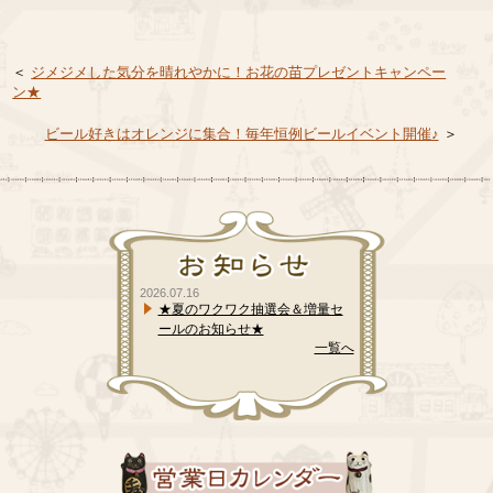
＜
ジメジメした気分を晴れやかに！お花の苗プレゼントキャンペー
ン★
ビール好きはオレンジに集合！毎年恒例ビールイベント開催♪
＞
2026.07.16
★夏のワクワク抽選会＆増量セ
ールのお知らせ★
一覧へ