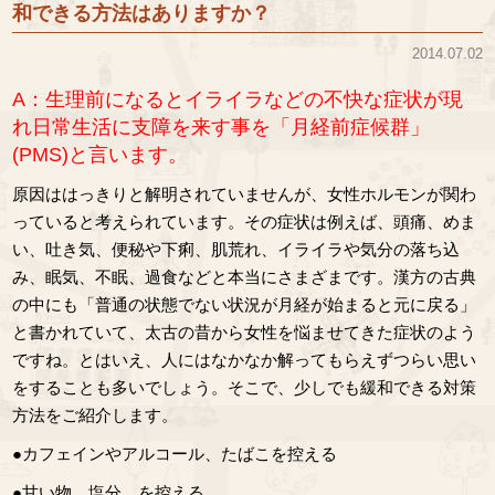
和できる方法はありますか？
2014.07.02
A：生理前になるとイライラなどの不快な症状が現
れ日常生活に支障を来す事を「月経前症候群」
(PMS)と言います。
原因ははっきりと解明されていませんが、女性ホルモンが関わ
っていると考えられています。その症状は例えば、頭痛、めま
い、吐き気、便秘や下痢、肌荒れ、イライラや気分の落ち込
み、眠気、不眠、過食などと本当にさまざまです。漢方の古典
の中にも「普通の状態でない状況が月経が始まると元に戻る」
と書かれていて、太古の昔から女性を悩ませてきた症状のよう
ですね。とはいえ、人にはなかなか解ってもらえずつらい思い
をすることも多いでしょう。そこで、少しでも緩和できる対策
方法をご紹介します。
●カフェインやアルコール、たばこを控える
●甘い物、塩分、を控える